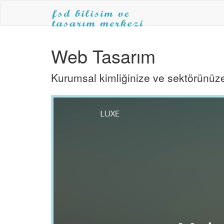
FSD
BİLİŞİM
Web Tasarım
ve
TASARIM
MERKEZİ
Kurumsal kimliğinize ve sektörünüz
|ANKARA
WEB
TASARIM|fsdbilisim.com