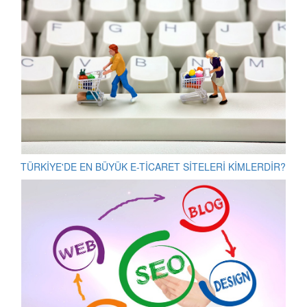
TÜRKİYE'DE EN BÜYÜK E-TİCARET SİTELERİ KİMLERDİR?