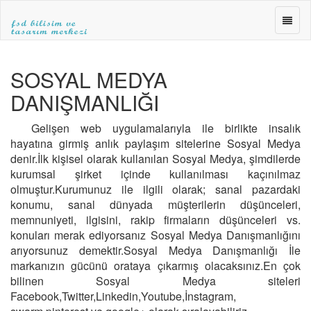
FSD
BİLİŞ
ve
FSD
TASA
BİLİŞİM
SOSYAL MEDYA
MERK
ve
»WEB
TASARIM
DANIŞMANLIĞI
TASA
MERKEZİ
»E-
|ANKARA
Gelişen web uygulamalarıyla ile birlikte insalık
TİCA
WEB
hayatına girmiş anlık paylaşım sitelerine Sosyal Medya
»SEO
TASARIM|fsdbilisim.com
denir.İlk kişisel olarak kullanılan Sosyal Medya, şimdilerde
kurumsal şirket içinde kullanılması kaçınılmaz
olmuştur.Kurumunuz ile ilgili olarak; sanal pazardaki
konumu, sanal dünyada müşterilerin düşünceleri,
memnuniyeti, ilgisini, rakip firmaların düşünceleri vs.
konuları merak ediyorsanız Sosyal Medya Danışmanlığını
arıyorsunuz demektir.Sosyal Medya Danışmanlığı İle
markanızın gücünü orataya çıkarmış olacaksınız.En çok
bilinen Sosyal Medya siteleri
Facebook,Twitter,Linkedin,Youtube,İnstagram,