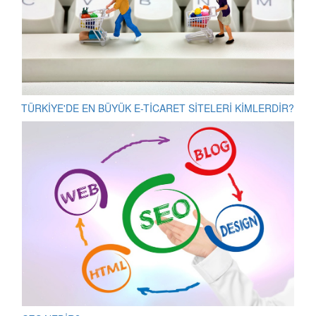
TÜRKİYE'DE EN BÜYÜK E-TİCARET SİTELERİ KİMLERDİR?