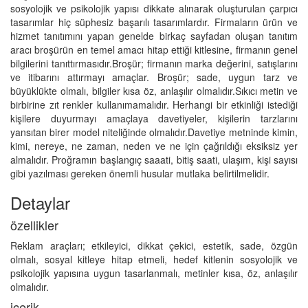
sosyolojik ve psikolojik yapısı dikkate alınarak oluşturulan çarpıcı
tasarımlar hiç süphesiz başarılı tasarımlardır. Firmaların ürün ve
hizmet tanıtımını yapan genelde birkaç sayfadan oluşan tanıtım
aracı broşürün en temel amacı hitap ettiği kitlesine, firmanın genel
bilgilerini tanıttırmasıdır.Broşür; firmanın marka değerini, satışlarını
ve itibarını attırmayı amaçlar. Broşür; sade, uygun tarz ve
büyüklükte olmalı, bilgiler kısa öz, anlaşılır olmalıdır.Sıkıcı metin ve
birbirine zıt renkler kullanımamalıdır. Herhangi bir etkinliği istediği
kişilere duyurmayı amaçlaya davetiyeler, kişilerin tarzlarını
yansıtan birer model niteliğinde olmalıdır.Davetiye metninde kimin,
kimi, nereye, ne zaman, neden ve ne için çağrıldığı eksiksiz yer
almalıdır. Proğramın başlangıç saaati, bitiş saati, ulaşım, kişi sayısı
gibi yazılması gereken önemli husular mutlaka belirtilmelidir.
Detaylar
özellikler
Reklam araçları; etkileyici, dikkat çekici, estetik, sade, özgün
olmalı, sosyal kitleye hitap etmeli, hedef kitlenin sosyolojik ve
psikolojik yapısına uygun tasarlanmalı, metinler kısa, öz, anlaşılır
olmalıdır.
içerik