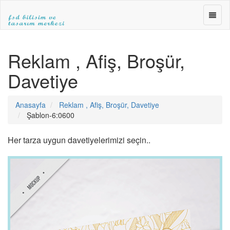
FSD
BİLİŞ
ve
FSD
TASA
BİLİŞİM
Reklam , Afiş, Broşür,
MERK
ve
»WEB
TASARIM
Davetiye
TASA
MERKEZİ
»E-
|ANKARA
TİCA
WEB
Anasayfa
Reklam , Afiş, Broşür, Davetiye
»SEO
TASARIM|fsdbilisim.com
Şablon-6:0600
Her tarza uygun davetiyelerimizi seçin..