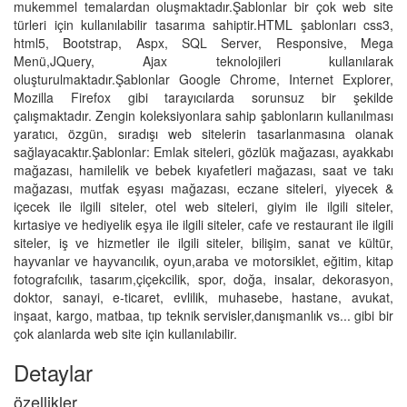
mukemmel temalardan oluşmaktadır.Şablonlar bir çok web site
türleri için kullanılabilir tasarıma sahiptir.HTML şablonları css3,
html5, Bootstrap, Aspx, SQL Server, Responsive, Mega
Menü,JQuery, Ajax teknolojileri kullanılarak
oluşturulmaktadır.Şablonlar Google Chrome, Internet Explorer,
Mozilla Firefox gibi tarayıcılarda sorunsuz bir şekilde
çalışmaktadır. Zengin koleksiyonlara sahip şablonların kullanılması
yaratıcı, özgün, sıradışı web sitelerin tasarlanmasına olanak
sağlayacaktır.Şablonlar: Emlak siteleri, gözlük mağazası, ayakkabı
mağazası, hamilelik ve bebek kıyafetleri mağazası, saat ve takı
mağazası, mutfak eşyası mağazası, eczane siteleri, yiyecek &
içecek ile ilgili siteler, otel web siteleri, giyim ile ilgili siteler,
kırtasiye ve hediyelik eşya ile ilgili siteler, cafe ve restaurant ile ilgili
siteler, iş ve hizmetler ile ilgili siteler, bilişim, sanat ve kültür,
hayvanlar ve hayvancılık, oyun,araba ve motorsiklet, eğitim, kitap
fotografcılık, tasarım,çiçekcilik, spor, doğa, insalar, dekorasyon,
doktor, sanayi, e-ticaret, evlilik, muhasebe, hastane, avukat,
inşaat, kargo, matbaa, tıp teknik servisler,danışmanlık vs... gibi bir
çok alanlarda web site için kullanılabilir.
Detaylar
özellikler