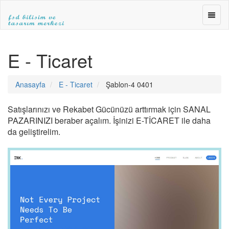
FSD
BİLİŞ
ve
FSD
TASA
BİLİŞİM
E - Ticaret
MERK
ve
»WEB
TASARIM
TASA
MERKEZİ
Anasayfa
E - Ticaret
Şablon-4 0401
»E-
|ANKARA
TİCA
WEB
»SEO
TASARIM|fsdbilisim.com
Satışlarınızı ve Rekabet Gücünüzü arttırmak için SANAL
PAZARINIZI beraber açalım. İşinizi E-TİCARET ile daha
da geliştirelim.