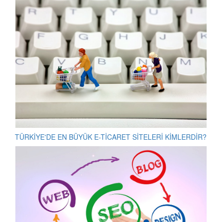
TÜRKİYE'DE EN BÜYÜK E-TİCARET SİTELERİ KİMLERDİR?