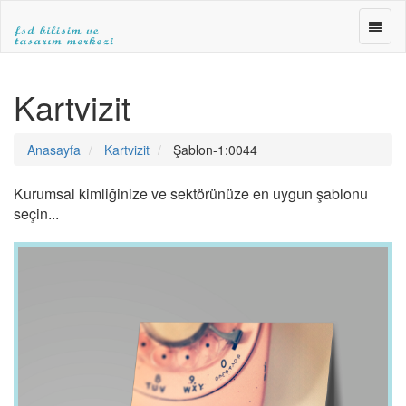
FSD
BİLİŞ
ve
FSD
TASA
BİLİŞİM
Kartvizit
MERK
ve
»WEB
TASARIM
TASA
MERKEZİ
Anasayfa
Kartvizit
Şablon-1:0044
»E-
|ANKARA
TİCA
WEB
»SEO
TASARIM|fsdbilisim.com
Kurumsal kimliğinize ve sektörünüze en uygun şablonu
seçin...