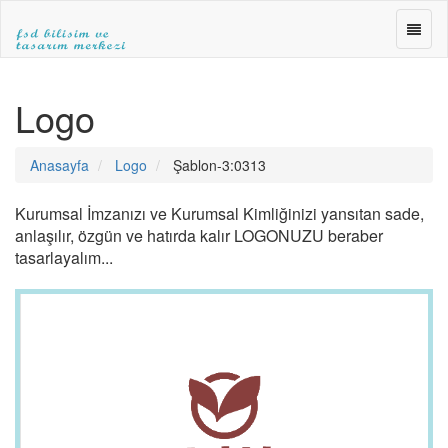
FSD
BİLİŞ
ve
FSD
TASA
BİLİŞİM
Logo
MERK
ve
»WEB
TASARIM
TASA
MERKEZİ
Anasayfa
Logo
Şablon-3:0313
»E-
|ANKARA
TİCA
WEB
»SEO
TASARIM|fsdbilisim.com
Kurumsal İmzanızı ve Kurumsal Kimliğinizi yansıtan sade,
anlaşılır, özgün ve hatırda kalır LOGONUZU beraber
tasarlayalım...