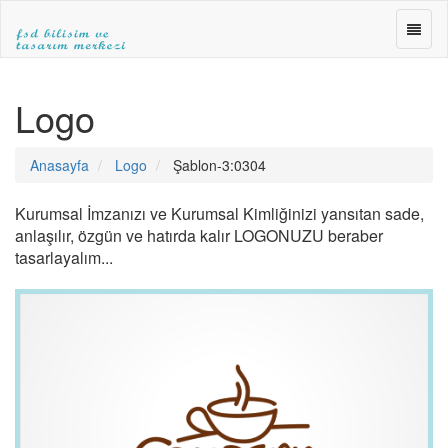
FSD
BİLİŞ
ve
FSD
TASA
BİLİŞİM
Logo
MERK
ve
»WEB
TASARIM
TASA
MERKEZİ
Anasayfa
Logo
Şablon-3:0304
»E-
|ANKARA
TİCA
WEB
»SEO
TASARIM|fsdbilisim.com
Kurumsal İmzanızı ve Kurumsal Kimliğinizi yansıtan sade,
anlaşılır, özgün ve hatırda kalır LOGONUZU beraber
tasarlayalım...