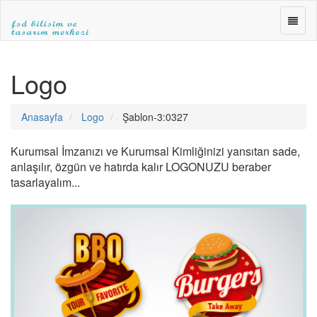
FSD
BİLİŞ
ve
FSD
TASA
BİLİŞİM
Logo
MERK
ve
»WEB
TASARIM
TASA
MERKEZİ
Anasayfa
Logo
Şablon-3:0327
»E-
|ANKARA
TİCA
WEB
»SEO
TASARIM|fsdbilisim.com
Kurumsal İmzanızı ve Kurumsal Kimliğinizi yansıtan sade,
anlaşılır, özgün ve hatırda kalır LOGONUZU beraber
tasarlayalım...