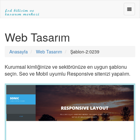
FSD
BİLİŞ
ve
FSD
TASA
BİLİŞİM
Web Tasarım
MERK
ve
»WEB
TASARIM
TASA
MERKEZİ
Anasayfa
Web Tasarım
Şablon-2:0239
»E-
|ANKARA
TİCA
WEB
»SEO
TASARIM|fsdbilisim.com
Kurumsal kimliğinize ve sektörünüze en uygun şablonu
seçin. Seo ve Mobil uyumlu Responsive sitenizi yapalım.