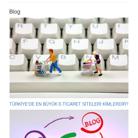
Blog
TÜRKİYE'DE EN BÜYÜK E-TİCARET SİTELERİ KİMLERDİR?