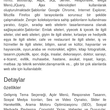
html5, Bootstrap, Aspx, SQL Server, Responsive, Mega
Menü,JQuery, Ajax teknolojileri kullanılarak
oluşturulmaktadır.Şablonlar Google Chrome, Internet Explorer,
Mozilla Firefox gibi tarayıcılarda sorunsuz bir şekilde
çalışmaktadır. Zengin koleksiyonlara sahip şablonların kullanılması
yaratıcı, özgün, sıradışı web sitelerin tasarlanmasına olanak
sağlayacaktır.Şablonlar: Emlak siteleri, yiyecek & içecek ile ilgili
siteler, otel web siteleri, giyim ile ilgili siteler, kırtasiye ve hediyelik
eşya ile ilgili siteler, cafe ve restaurant ile ilgili siteler, iş ve
hizmetler ile ilgili siteler, bilişim, sanat ve kültür, hayvanlar ve
hayvancılık, oyun,araba ve motorsiklet, eğitim, kitap fotografcılık,
tasarım,çiçekcilik, spor, doğa, insalar, dekorasyon, doktor, sanayi,
e-ticaret, evlilik, muhasebe, hastane, avukat, inşaat, kargo,
matbaa ,tıp teknik servisler,danışmanlık vs... gibi bir çok alanlarda
web site için kullanılabilir.
Detaylar
özellikler
Gelişmiş Tema Seçeneği, Açılır Menü, Responsive Tasarım,
Sosyal Medya Iconları, Ses ve Video Oynatıcı, Slider ile
Hareketlilik, Arama Motoru Optimizasyonu (SEO), Sosyal
Medyada Paylaşma, Copyright Yazısı, Haberler ve Duyurular,