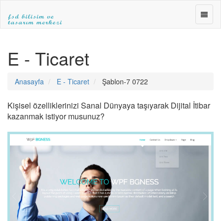
FSD
BİLİŞ
ve
FSD
TASA
BİLİŞİM
E - Ticaret
MERK
ve
»WEB
TASARIM
TASA
MERKEZİ
Anasayfa
E - Ticaret
Şablon-7 0722
»E-
|ANKARA
TİCA
WEB
»SEO
TASARIM|fsdbilisim.com
Kişisel özelliklerinizi Sanal Dünyaya taşıyarak Dijital İtibar
kazanmak istiyor musunuz?