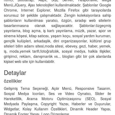
Menü,JQuery, Ajax teknolojileri kullanılmaktadır. Şablonlar Google
Chrome, Internet Explorer, Mozilla Firefox gibi tarayıcılarda
sorunsuz bir şekilde çalışmaktadır. Zengin koleksiyonlara sahip
şablonların kullanılması yaratıcı, özgün, sıradışı web sitelerin
tasarlanmasına olanak sağlayacaktır. Şablonlar:özgeçmiş
yayınlama, blog açma, iş kartı yayınlama, müzik, yazar, spor ve
sinema köşesi, kitap satıcısı, yaşam koçu, sosyal yardım kurumarı,
gençlik kulüpleri, arkadaşlık, dini organizasyonlar, kültürel grup
siteleri bilim adamı sitesi,moda sitesi, ebevey, gezi, haber, yemek,
iş, moda,yemek tarifi,fotoğrafcılık, sosyal medya, halkla ilişkiler,
girişimci, reklam, danışmanlık vs... blogları gibi bir çok alanlarda
kişisel web site için kullanılabilir.
Detaylar
özellikler
Gelişmiş Tema Seçeneği, Açılır Menü, Responsive Tasarım,
Sosyal Medya Iconları, Ses ve Video Oynatıcı, Slider ile
Hareketlilik, Arama Motoru Optimizasyonu (SEO), Sosyal
Medyada Paylaşma, Copyright Yazısı, Haberler ve Duyurular,
Widgetlar, Kolay Kullanım Özellikleri, Dinamik Header Yapısı,
Dinamik Footer Yapısı, Logo Düzenleme