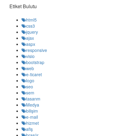
Etiket Bulutu
html5
css3
jquery
ajax
aspx
responsive
visio
bootstrap
web
e-ticaret
logo
seo
sem
tasarım
Medya
bilişim
e-mail
hizmet
afiş
braşür