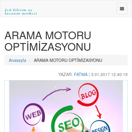
FSD
BİLİŞ
ve
FSD
TASA
BİLİŞİM
ARAMA MOTORU
MERK
ve
»WEB
TASARIM
OPTİMİZASYONU
TASA
MERKEZİ
»E-
|ANKARA
TİCA
WEB
Anasayfa
ARAMA MOTORU OPTİMİZASYONU
»SEO
TASARIM|fsdbilisim.com
YAZAR:
FATMA
|
3.01.2017 12:40:19